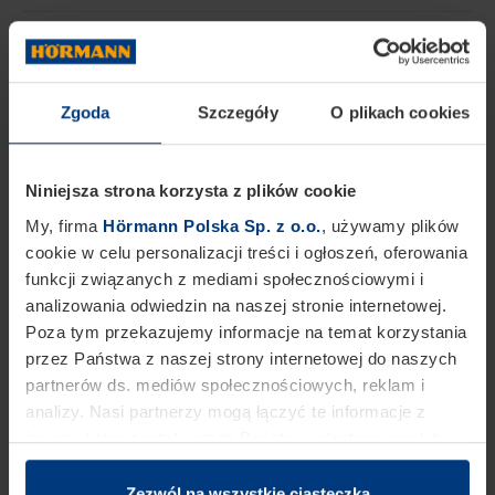
ZNAJDŹ PARTNERA HANDLOWEGO W TWOJEJ
OKOLICY
Zgoda
Szczegóły
O plikach cookies
Niniejsza strona korzysta z plików cookie
My, firma
Hörmann Polska Sp. z o.o.
, używamy plików
cookie w celu personalizacji treści i ogłoszeń, oferowania
funkcji związanych z mediami społecznościowymi i
analizowania odwiedzin na naszej stronie internetowej.
Poza tym przekazujemy informacje na temat korzystania
przez Państwa z naszej strony internetowej do naszych
partnerów ds. mediów społecznościowych, reklam i
analizy. Nasi partnerzy mogą łączyć te informacje z
innymi, które zostały przez Państwa udostępnione lub
które zebrali w ramach korzystania przez Państwa z
usług.
Zezwól na wszystkie ciasteczka